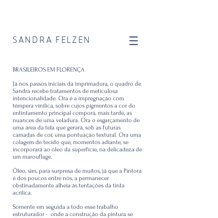
SANDRA FELZEN
BRASILEIROS EM FLORENÇA
Já nos passos iniciais da imprimadura, o quadro de
Sandra recebe tratamentos de meticulosa
intencionalidade. Ora é a impregnação com
têmpera vinílica, sobre cujos pigmentos a cor do
entintamento principal comporá, mais tarde, as
nuances de uma veladura. Ora o esgarçamento de
uma área da tela que gerará, sob as futuras
camadas de cor, uma pontuação textural. Ora uma
colagem de tecido que, momentos adiante, se
incorporará ao óleo da superfície, na delicadeza de
um marouflage.
Óleo, sim, para surpresa de muitos, já que a Pintora
é dos poucos entre nós, a permanecer
obstinadamente alheia às tentações da tinta
acrílica.
Somente em seguida a todo esse trabalho
estruturador
- onde a construção da pintura se